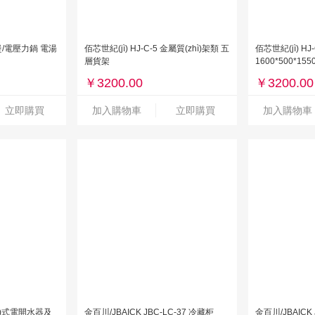
飯煲/電壓力鍋 電湯
佰芯世紀(jì) HJ-C-5 金屬質(zhì)架類 五
佰芯世紀(jì) HJ
層貨架
1600*500*1
￥
3200.00
￥
3200.00
立即購買
加入購物車
立即購買
加入購物車
ìn)式電開水器及
金百川/JBAICK JBC-LC-37 冷藏柜
金百川/JBAICK 