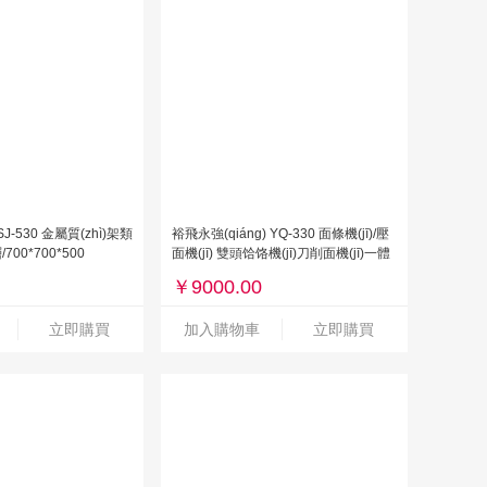
SJ-530 金屬質(zhì)架類
裕飛永強(qiáng) YQ-330 面條機(jī)/壓
00*700*500
面機(jī) 雙頭饸饹機(jī)刀削面機(jī)一體
機(jī)
￥
9000.00
立即購買
加入購物車
立即購買