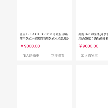
金百川/JBAICK JIC-1200 冷藏柜 冰柜
美廚 B20 和面機(jī) 
商用臥式冰柜家商兩用臥式冷柜廚房冷
用鮮奶機(jī) 奶油攪拌和
藏冷凍展示柜大容量冰柜
攪拌機(jī)食堂用電動廚師
￥
9000.00
￥
9000.00
加入購物車
立即購買
加入購物車