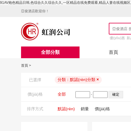
91AV炮色精品日韩,色综合久久综合久久,一区精品在线免费观看,精品人妻在线视频区
亞俊酒店歡迎你！
優(yōu)惠
新
全部分類
首頁
首頁
>
分類：
默認(rèn)分類
×
已選擇
價(jià)格
全部
-
排序方式
默認(rèn)
銷量
價(jià)格