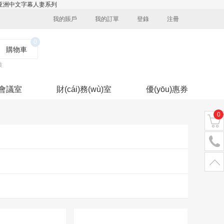
,亚洲中文字幕人妻系列
我的賬戶
我的訂單
登錄
注冊
0
購物車
鼓
會議室
財(cái)務(wù)室
優(yōu)惠券
0