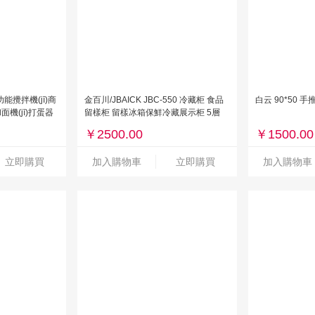
多功能攪拌機(jī)商
金百川/JBAICK JBC-550 冷藏柜 食品
白云 90*50 
面機(jī)打蛋器
留樣柜 留樣冰箱保鮮冷藏展示柜 5層
機(jī)
280L丨約放500個(gè)留樣盒
￥
2500.00
￥
1500.00
立即購買
加入購物車
立即購買
加入購物車