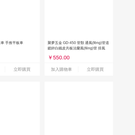
手推車 手推平板車
聚夢五金 GD-450 管類 通風(fēng)管道
鍍鋅白鐵皮共板法蘭風(fēng)管 排風
(fēng)排煙油煙方管 不銹鋼通新風
￥
550.00
(fēng)管
立即購買
加入購物車
立即購買