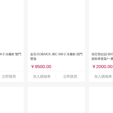
SW-3 冷藏柜 雙門
金百川/JBAICK JBC-SW-2 冷藏柜 四門
佰芯世紀(jì) BX
雙溫
面粉車貨架/一層/7
￥
9500.00
￥
2000.00
立即購買
加入購物車
立即購買
加入購物車