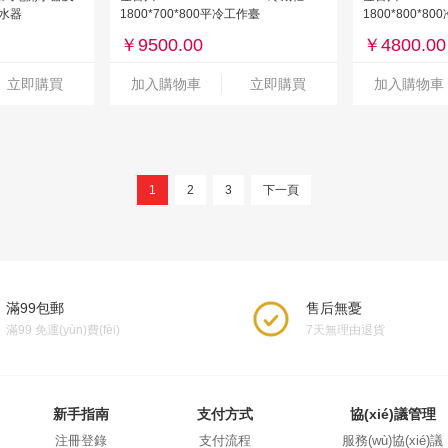
開水器
1800*700*800平冷工作臺
1800*800*8
￥
9500.00
￥
4800.00
立即購買
加入購物車
立即購買
加入購物車
1
2
3
下一頁
滿99包郵
售后無憂
滿99 免運(yùn)費(fèi)
7天無理由退貨
新手指南
支付方式
協(xié)議管理
注冊登錄
支付流程
服務(wù)協(xié)議