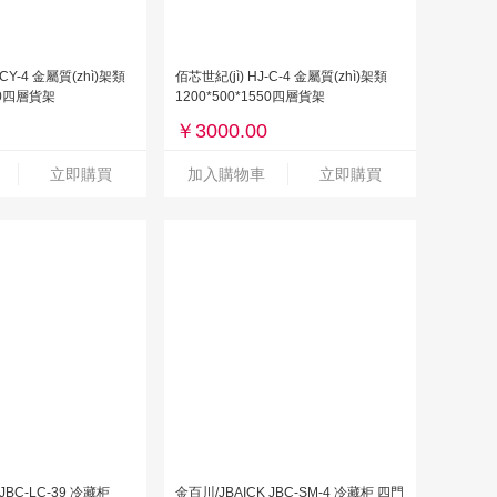
-CY-4 金屬質(zhì)架類
佰芯世紀(jì) HJ-C-4 金屬質(zhì)架類
550四層貨架
1200*500*1550四層貨架
￥
3000.00
立即購買
加入購物車
立即購買
JBC-LC-39 冷藏柜
金百川/JBAICK JBC-SM-4 冷藏柜 四門