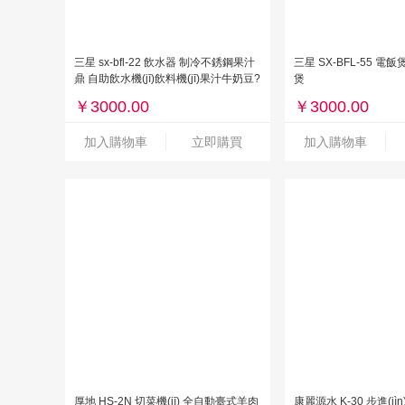
三星 sx-bfl-22 飲水器 制冷不銹鋼果汁
三星 SX-BFL-55 電
鼎 自助飲水機(jī)飲料機(jī)果汁牛奶豆?
煲
jié){桶冷飲機(jī)
￥
3000.00
￥
3000.00
加入購物車
立即購買
加入購物車
厚地 HS-2N 切菜機(jī) 全自動臺式羊肉
康麗源水 K-30 步進(j