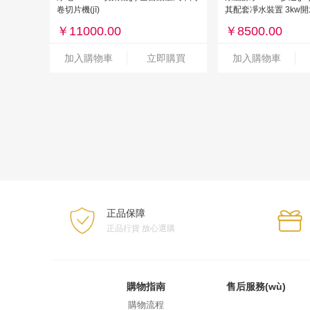
卷切片機(jī)
其配套凈水裝置 3kw
￥
11000.00
￥
8500.00
加入購物車
立即購買
加入購物車
正品保障
正品行貨 放心選購
購物指南
售后服務(wù)
購物流程