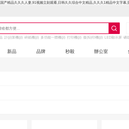
,国产精品久久久人妻,91视频立刻观看,日韩久久综合中文精品,久久久1精品中文字幕
品
計(jì)算機(jī)
碎紙機(jī)
多功能一體機(jī)
打印機(jī)
復(fù)印機(jī)
LED顯示屏
硒
新品
品牌
秒殺
辦公室